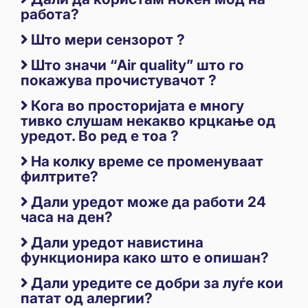
работа?
Што мери сензорот ?
Што значи “Air quality” што го
покажува прочистувачот ?
Кога во просторијата е многу
тивко слушам некакво крцкање од
уредот. Во ред е тоа ?
На колку време се променуваат
филтрите?
Дали уредот може да работи 24
часа на ден?
Дали уредот навистина
функционира како што е опишан?
Дали уредите се добри за луѓе кои
патат од алергии?