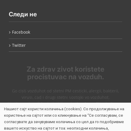
Следи не
Facebook
Twitter
Za zdrav zivot koristete
procistuvac na vozduh.
Go cisti vozduhot od stetni PM cesticki, alergii, bakterii,
virusi, cad i drugi stetni sostojki vo vozduhot.
Nasite proizvodi korisat aktiven jaglen, hepa filter i plasma
Нашиот сајт користи колачиња (cookies). Со продолжување на
tehnologija koja dejstuva kako jonizator.
користење на сајтот или со кликнување на “Се согласувам, се
Виникс пречистувачи на воздух
согласувате да зачувуваме колачиња со цел да го подобривме
WinixMk
вашето искуство на сајтот и тоа: неопходни колачиња,