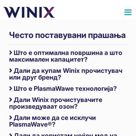
Често поставувани прашања
Што е оптимална површина а што
максимален капацитет?
Дали да купам Winix прочистувач
или друг бренд?
Што е PlasmaWawe технологија?
Дали Winix прочистувачите
произведуваат озон?
Дали може да се исклучи
PlasmaWave®?
Дали да користам ноќен мод на