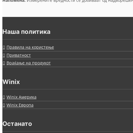
Напомена:
Измерените вредности се добиваат од надворешен 
Наша политика
Правила на користење
Приватност
Враќање на продукот
Winix
Winix Америка
Winix Европа
Останато