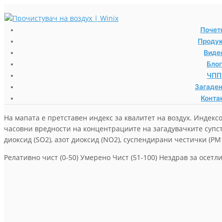
Почет
Проду
Виде
Блог
ЧПП
Загаде
Конта
На мапата е претставен индекс за квалитет на воздух. Индексо
часовни вредности на концентрациите на загадувачките супст
диоксид (SO2), азот диоксид (NO2), суспендирани честички (PM1
Релативно чист (0-50)
Умерено Чист (51-100)
Нездрав за осетл