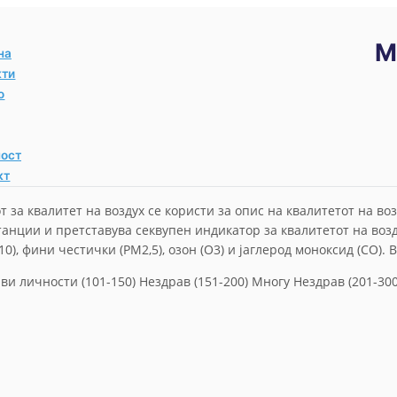
М
на
кти
о
ност
кт
т за квалитет на воздух се користи за опис на квалитетот на в
анции и претставува секвупен индикатор за квалитетот на возд
0), фини честички (PM2,5), озон (O3) и јаглерод моноксид (CO).
иви личности (101-150)
Нездрав (151-200)
Многу Нездрав (201-30