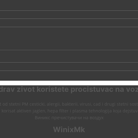
drav zivot koristete procistuvac na vo
 od stetni PM cesticki, alergii, bakterii, virusi, cad i drugi stetni sos
 korisat aktiven jaglen, hepa filter i plasma tehnologija koja dejstuv
Виникс пречистувачи на воздух
WinixMk