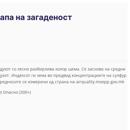
апа на загаденост
оздухот со лесно разбирлива колор шема. Се заснова на средни
ухот. Индексот ги зема во предвид концентрациите на сулфур
 Вредносите се измерени од страна на airquality.moepp.gov.mk
0)
Опасно (300+)