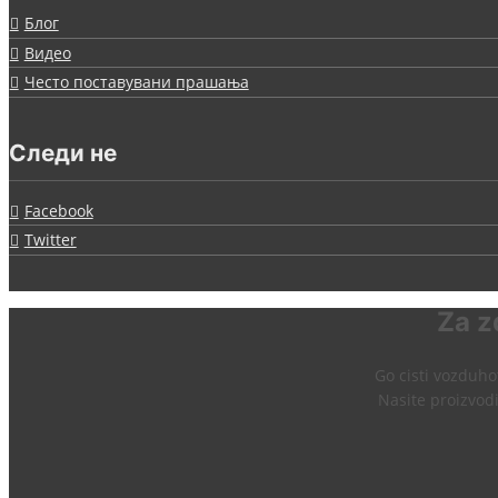
Блог
Видео
Често поставувани прашања
Следи не
Facebook
Twitter
Za z
Go cisti vozduhot
Nasite proizvodi