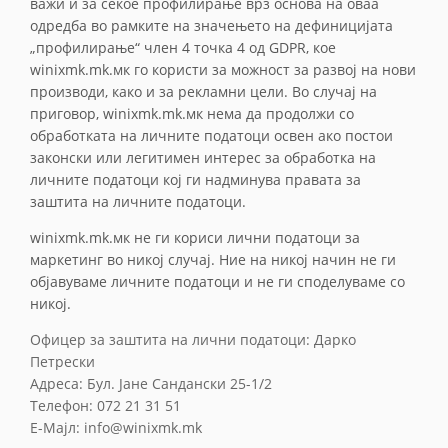
важи и за секое профилирање врз основа на оваа
одредба во рамките на значењето на дефиницијата
„профилирање“ член 4 точка 4 од GDPR, кое
winixmk.mk.мк го користи за можност за развој на нови
производи, како и за рекламни цели. Во случај на
приговор, winixmk.mk.мк нема да продолжи со
обработката на личните податоци освен ако постои
законски или легитимен интерес за обработка на
личните податоци кој ги надминува правата за
заштита на личните податоци.
winixmk.mk.мк не ги кориси лични податоци за
маркетинг во никој случај. Ние на никој начин не ги
објавуваме личните податоци и не ги споделуваме со
никој.
Офицер за заштита на лични податоци: Дарко
Петрески
Адреса: Бул. Јане Сандански 25-1/2
Телефон: 072 21 31 51
E-Мајл: info@winixmk.mk