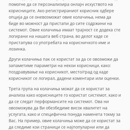
помогне да се персонализира онлајн искуството на
корисниците. Ако регистрираниот корисник одбере
опција да се оневозможат овие колачиња, нема да
биде во можност да пристапи до сите содржини на
системот. Овие колачиња имаат трајност се додека сте
логирани на нашата веб страна, во делот каде се
пристапува со употребата на корисничкото име и
лозинка.
Други колачиња пак се користат за да се овозможи да
запаметиме параметри на некои корисници, како:
поздравување на корисникот, место/град од каде
корисникот се логирал, дадени коментари или оценки.
Трета група на колачиња можат да се користат за
анализа како корисниците го користат системот, како и
да се следат перформансите на системот. Ова ни
овозможува да Ви обезбедиме висок квалитет на
услугата, како и специфична понуда наменета токму за
Вас. На пример, овие колачиња може да се користат за
да следиме кои страници се најпопуларни или да