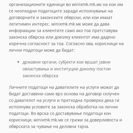
организационите единици во winixmk.mk.мк на кои им
се неопходни податоците заради исполнување на
договорните и законските обврски, или кои имаат
легитимен интерес. winixmk.mk.мк може да дава
информации за клиентите само ако тоа претставува
законска обврска или доколку клиентот има дадено
изречна согласност за тоа. Согласно ова, корисници на
лични податоци може да бидат:
државни органи, субјекти кои вршат јавни
овластувања и институции доколку постои
законска обврска
Личните податоци на давателите на услуги можат да
бидат доставени само врз основа на договор склучен
со давателот на услуги и претходна проверка дека ги
исполнува условите за законска обработка на лични
податоци. Во врска со доставување податоци кон
корисници, winixmk.mk.мк се грижи за доверливоста и
обврската за чување на деловна тајна.