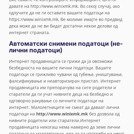
давате на http://www.winixmk.mk. Во секој случај, ако
одлучите да не ги оставите вашите податоци на
https://www.winixmk.mk, Ве молиме имајте во предвид
дека може да не ви бидат достапни некои делови од
интернет страната.
Автоматски снимени податоци (не-
лични податоци)
Интернет продавницата се грижи да ја овозможи
безбедноста на вашите лични податоци. Вашите
податоци се грижливо чувани од губење, уништување,
фалсификување и неавторизиран пристап. Интернет
продавницата им препорачува на сите родители и
старатели да ги учат нивните деца на безбедно и
одговорно ракување со личните податоци на
интернет. Малолетниците не смеат да даваат лични
податоци на
http://www.winixmk.mk
без дозвола од
нивните родители или старатели.Интернет
продавницата никогаш нема намерно да земе лични
податоци од малолетници, или да ги употреби на некој