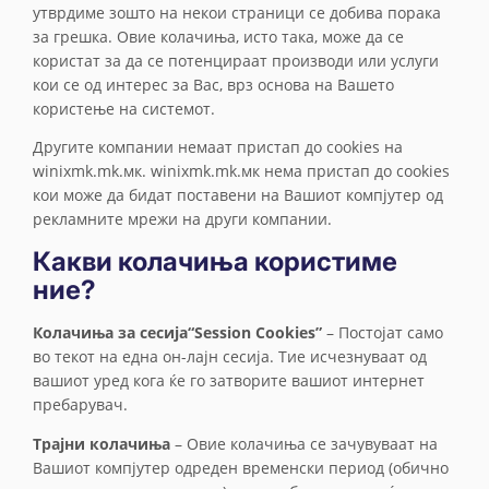
утврдиме зошто на некои страници се добива порака
за грешка. Овие колачиња, исто така, може да се
користат за да се потенцираат производи или услуги
кои се од интерес за Вас, врз основа на Вашето
користење на системот.
Другите компании немаат пристап до cookies на
winixmk.mk.мк. winixmk.mk.мк нема пристап до cookies
кои може да бидат поставени на Вашиот компјутер од
рекламните мрежи на други компании.
Какви колачиња користиме
ние?
Колачиња за сесија
“Session Cookies”
– Постојат само
во текот на една он-лајн сесија. Тие исчезнуваат од
вашиот уред кога ќе го затворите вашиот интернет
пребарувач.
Трајни колачиња
– Овие колачиња се зачувуваат на
Вашиот компјутер одреден временски период (обично