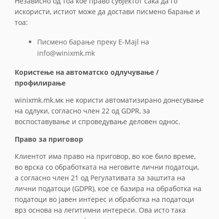
Независно од тоа кое право субјектот сака да го
искористи, истиот може да достави писмено барање и
тоа:
Писмено барање преку E-Majl на
info@winixmk.mk
Користење на автоматско одлучување /
профилирање
winixmk.mk.мк не користи автоматизирано донесување
на одлуки, согласно член 22 од GDPR, за
воспоставување и спроведување деловен однос.
Право за приговор
Клиентот има право на приговор, во кое било време,
во врска со обработката на неговите лични податоци,
а согласно член 21 од Регулативата за заштита на
лични податоци (GDPR), кое се базира на обработка на
податоци во јавен интерес и обработка на податоци
врз основа на легитимни интереси. Oва исто така