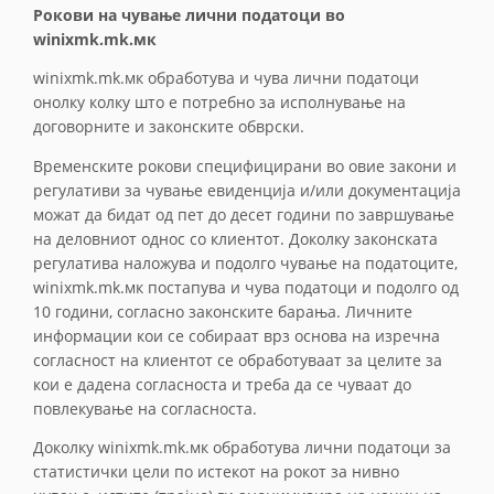
Рокови на чување лични податоци во
winixmk.mk.мк
winixmk.mk.мк обработува и чува лични податоци
онолку колку што е потребно за исполнување на
договорните и законските обврски.
Временските рокови специфицирани во овие закони и
регулативи за чување евиденција и/или документација
можат да бидат од пет до десет години по завршување
на деловниот однос со клиентот. Доколку законската
регулатива наложува и подолго чување на податоците,
winixmk.mk.мк постапува и чува податоци и подолго од
10 години, согласно законските барања. Личните
информации кои се собираат врз основа на изречна
согласност на клиентот се обработуваат за целите за
кои е дадена согласноста и треба да се чуваат до
повлекување на согласноста.
Доколку winixmk.mk.мк обработува лични податоци за
статистички цели по истекот на рокот за нивно