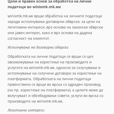
Цели и правен основ за обработка на лични
податоци во winixmk.mk.мк
winixmk.mk.мк врши обработка на личните податоци
заради исполнување договорни обврски, за цели на
легитимни интереси, врз основа на законски обврски
или јавен интерес, како и врз основа на дадена
согласност на клиентот.
Исполнување на договорни обврски
Обработката на лични податоци се врши со цел
овозможување на користење на производите и
услугите на winixmk.mk.мк, односно за склучување и
исполнување на склучени договори за користење на
платформата. Обработката на лични податоци
првенствено се врши во врска со одреден производ
(на пр. користење на платформата), а целите може да
вклучуваат и обезбедување совети, услуги во врска со
производите на winixmk.mk.мк.
Легитимни интереси