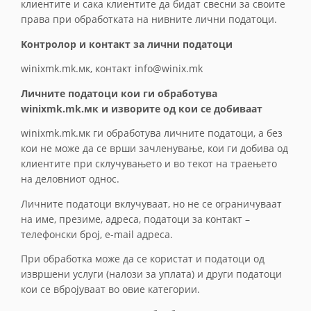
клиентите и сака клиентите да бидат свесни за своите
права при обработката на нивните лични податоци.
Kонтролор и контакт за лични податоци
winixmk.mk.мк, контакт info@winix.mk
Личните податоци кои ги обработува
winixmk.mk.мк и изворите од кои се добиваат
winixmk.mk.мк ги обработува личните податоци, а без
кои не може да се врши зачленување, кои ги добива од
клиентите при склучувањето и во текот на траењето
на деловниот однос.
Личните податоци вклучуваат, но не се ограничуваат
на име, презиме, адреса, податоци за контакт –
телефонски број, e-mail адреса.
При обработка може да се користат и податоци од
извршени услуги (налози за уплата) и други податоци
кои се вбројуваат во овие категории.