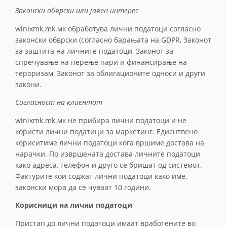
Законски обврски или јавен интерес
winixmk.mk.мк обработува лични податоци согласно
законски обврски (согласно барањата на GDPR, Законот
за заштита на личните податоци, Законот за
спречување на перење пари и финансирање на
тероризам, Законот за облигационите односи и други
закони.
Согласност на клиентот
winixmk.mk.мк не прибира лични податоци и не
користи лични податици за маркетинг. Едиснтвено
кориситиме лични податоци кога вршиме достава на
нарачки. По извршената достава личните податоци
како адреса, телефон и друго се бришат од системот.
Фактурите кои соджат лични податоци како име,
законски мора да се чуваат 10 години.
Корисници на лични податоци
Пристап до лични податоци имаат вработените во