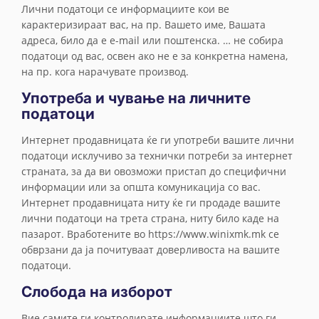
Лични податоци се информациите кои ве
карактеризираат вас, на пр. Вашето име, Вашата
адреса, било да е e-mail или поштенска. … не собира
податоци од вас, освен ако не е за конкретна намена,
на пр. кога нарачувате производ.
Употреба и чување на личните
податоци
Интернет продавницата ќе ги употреби вашите лични
податоци исклучиво за технички потреби за интернет
страната, за да ви овозможи пристап до специфични
информации или за општа комуникација со вас.
Интернет продавницата ниту ќе ги продаде вашите
лични податоци на трета страна, ниту било каде на
пазарот. Вработените во https://www.winixmk.mk се
обврзани да ја почитуваат доверливоста на вашите
податоци.
Слобода на изборот
Вие самите ги контролирате информациите што ги