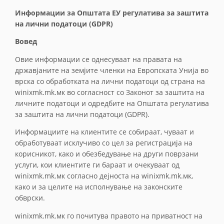
Информации за Општата ЕУ регулатива за заштита
на лични податоци (GDPR)
Вовед
Овие информации се однесуваат на правата на
државјаните на земјите членки на Европската Унија во
врска со обработката на лични податоци од страна на
winixmk.mk.мк во согласност со Законот за заштита на
личните податoци и одредбите на Општата регулатива
за заштита на лични податоци (GDPR).
Информациите на клиентите се собираат, чуваат и
обработуваат исклучиво со цел за регистрација на
корисникот, како и обезбедување на други поврзани
услуги, кои клиентите ги бараат и очекуваат од
winixmk.mk.мк согласно дејноста на winixmk.mk.мк,
како и за целите на исполнување на законските
обврски.
winixmk.mk.мк го почитува правото на приватност на