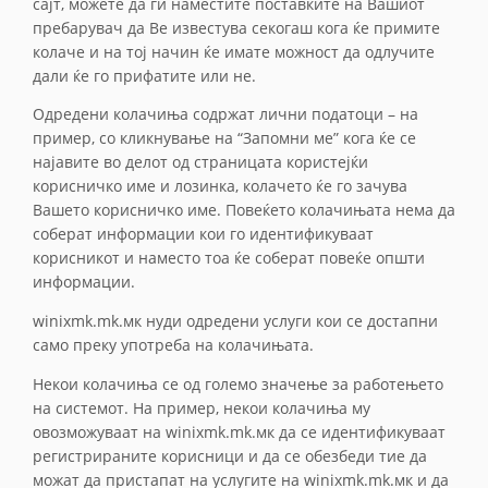
сајт, можете да ги наместите поставките на Вашиот
пребарувач да Ве известува секогаш кога ќе примите
колаче и на тој начин ќе имате можност да одлучите
дали ќе го прифатите или не.
Одредени колачиња содржат лични податоци – на
пример, со кликнување на “Запомни ме” кога ќе се
најавите во делот од страницата користејќи
корисничко име и лозинка, колачето ќе го зачува
Вашето корисничко име. Повеќето колачињата нема да
соберат информации кои го идентификуваат
корисникот и наместо тоа ќе соберат повеќе општи
информации.
winixmk.mk.мк нуди одредени услуги кои се достапни
само преку употреба на колачињата.
Некои колачиња се од големо значење за работењето
на системот. На пример, некои колачиња му
овозможуваат на winixmk.mk.мк да се идентификуваат
регистрираните корисници и да се обезбеди тие да
можат да пристапат на услугите на winixmk.mk.мк и да