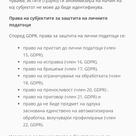
чување, истите (трајно) ги анонимизира на начин на
кој субјектот не може да биде идентификува.
Права на субјектите за заштита на личните
податоци
Според GDPR, права за заштита на лични податоци се:
право на пристап до лични податоци (член
15, GDPR),
право на исправка (член 16, GDPR),
право на бришење (член 17, GDPR),
право на ограничување на обработката (член
18, GDPR),
право на преносливост (член 20, GDPR) ,
право на приговор (член 21, GDPR) и
право да не биде предмет на одлука
заснована единствено на автоматизирана
обработка, вклучувајќи профилирање (член
22, GDPR).