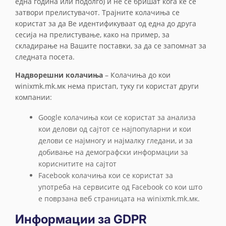
една година или подолго) и не се бришат кога ќе се
затвори прелистувачот. Трајните колачиња се
користат за да Ве идентификуваат од една до друга
сесија на прелистување, како на пример, за
складирање на Вашите поставки, за да се запомнат за
следната посета.
Надворешни колачиња
– Колачиња до кои
winixmk.mk.мк нема пристап, туку ги користат други
компании:
Google колачиња кои се користат за анализа
кои делови од сајтот се најпопуларни и кои
делови се најмногу и најмалку гледани, и за
добивање на демографски информации за
кориснитите на сајтот
Facebook колачиња кои се користат за
употреба на сервисите од Facebook со кои што
е поврзана веб страницата на winixmk.mk.мк.
Информации за GDPR