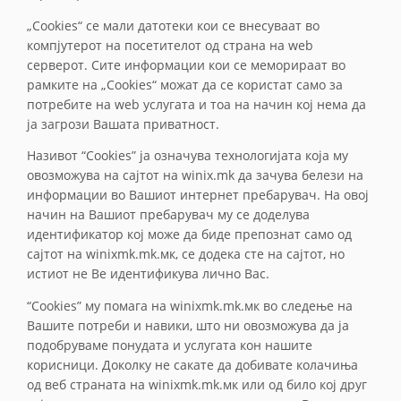
„Cookies“ се мали датотеки кои се внесуваат во
компјутерот на посетителот од страна на web
серверот. Сите информации кои се меморираат во
рамките на „Cookies“ можат да се користат само за
потребите на web услугата и тоа на начин кој нема да
ја загрози Вашата приватност.
Називот “Cookies” ја означува технологијата која му
овозможува на сајтот на winix.mk да зачува белези на
информации во Вашиот интернет пребарувач. На овој
начин на Вашиот пребарувач му се доделува
идентификатор кој може да биде препознат само од
сајтот на winixmk.mk.мк, се додека сте на сајтот, но
истиот не Ве идентификува лично Вас.
“Cookies” му помага на winixmk.mk.мк во следење на
Вашите потреби и навики, што ни овозможува да ја
подобруваме понудата и услугата кон нашите
корисници. Доколку не сакате да добивате колачиња
од веб страната на winixmk.mk.мк или од било кој друг