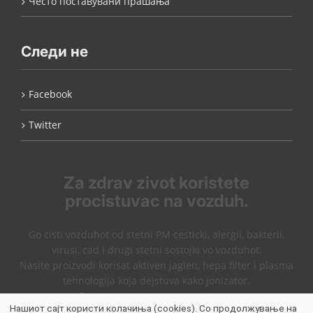
Често поставувани прашања
Следи не
Facebook
Twitter
Za zdrav zivot koristete
procistuvac na vozduh.
Go cisti vozduhot od stetni PM cesticki, alergii, bakterii,
virusi, cad i drugi stetni sostojki vo vozduhot.
Nasite proizvodi korisat aktiven jaglen, hepa filter i plasma
tehnologija koja dejstuva kako jonizator.
Виникс пречистувачи на воздух
Нашиот сајт користи колачиња (cookies). Со продолжување на