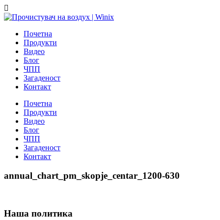
Почетна
Продукти
Видео
Блог
ЧПП
Загаденост
Контакт
Почетна
Продукти
Видео
Блог
ЧПП
Загаденост
Контакт
annual_chart_pm_skopje_centar_1200-630
Наша политика