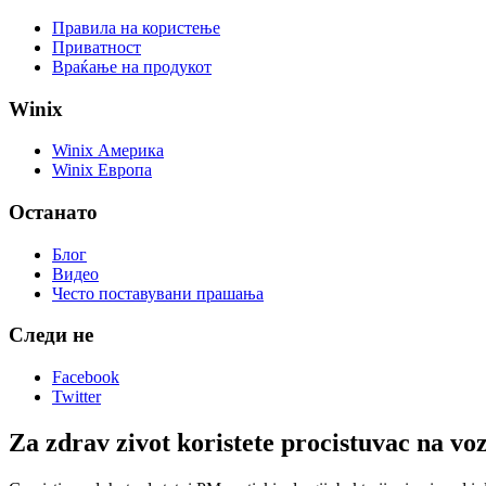
Правила на користење
Приватност
Враќање на продукот
Winix
Winix Америка
Winix Европа
Останато
Блог
Видео
Често поставувани прашања
Следи не
Facebook
Twitter
Za zdrav zivot koristete procistuvac na vo