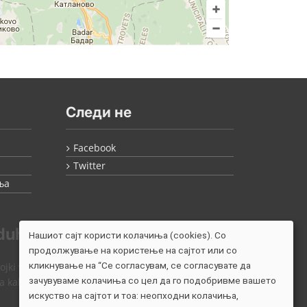
Следи не
Facebook
Twitter
ња
duh.
Нашиот сајт користи колачиња (cookies). Со
продолжување на користење на сајтот или со
кликнување на “Се согласувам, се согласувате да
tojki vo vozduhot.
зачувуваме колачиња со цел да го подобривме вашето
a kako jonizator.
искуство на сајтот и тоа: неопходни колачиња,