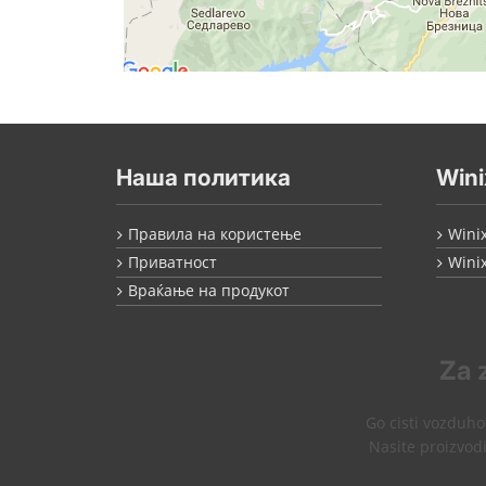
Наша политика
Wini
Правила на користење
Wini
Приватност
Wini
Враќање на продукот
Za 
Go cisti vozduhot
Nasite proizvodi