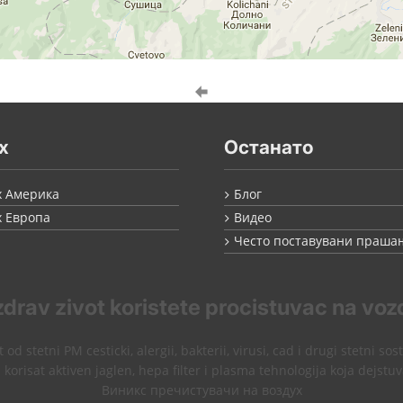
x
Останато
x Америка
Блог
x Европа
Видео
Често поставувани праша
zdrav zivot koristete procistuvac na voz
 od stetni PM cesticki, alergii, bakterii, virusi, cad i drugi stetni sos
 korisat aktiven jaglen, hepa filter i plasma tehnologija koja dejstuv
Виникс пречистувачи на воздух