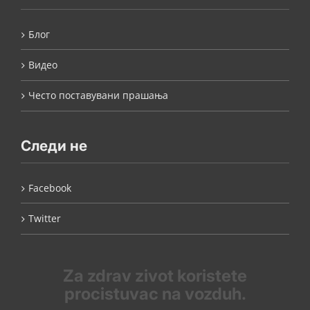
Блог
Видео
Често поставувани прашања
Следи не
Facebook
Twitter
Za zdrav zivot koristete
procistuvac na vozduh.