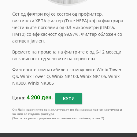
Сет од филтри кој се состои од префилтер,
вистински ХЕПА филтер (True HEPA) кој ги филтрира
честичките поголеми од 0,3 микрометри (ПМ2,5,
ПМ10) со ефикасност од 99,97%. Филтер обложен со
активен јаглен.
Времето на промена на филтрите е од 6-12 месеци
во зависност од условите на користење
Филтерот е компатибилен со моделите Winix Tower
QS, Winix Tower Q, Winix NK100, Winix NK105, Winix
NK300, Winix NK305
4 200 ден.
Цена:
КУПИ
Он-Лајн нарачките се наплатуваат по банкарски пат со картичка и
за нив се издава фактура
(Закон за регистрирање на готовински плаќања, член 2)