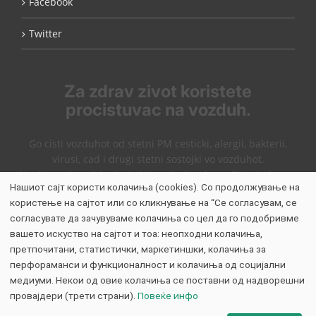
Facebook
Twitter
Za zdrav zivot koristete
procistuvac na vozduh.
Go cisti vozduhot od stetni PM cesticki, alergii, bakterii,
virusi, cad i drugi stetni sostojki vo vozduhot.
Nasite proizvodi korisat aktiven jaglen, hepa filter i plasma
Нашиот сајт користи колачиња (cookies). Со продолжување на
tehnologija koja dejstuva kako jonizator.
користење на сајтот или со кликнување на “Се согласувам, се
Виникс пречистувачи на воздух
согласувате да зачувуваме колачиња со цел да го подобривме
WinixMk
вашето искуство на сајтот и тоа: неопходни колачиња,
претпочитани, статистички, маркетиншки, колачиња за
перфораманси и функционалност и колачиња од социјални
медиуми. Некои од овие колачиња се поставни од надворешни
провајдери (трети страни).
Повеќе инфо