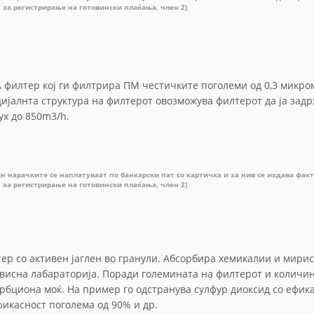
н за регистрирање на готовински плаќања, член 2)
 филтер кој ги филтрира ПМ честичките поголеми од 0,3 микром
ијалнта структура на филтерот овозможува филтерот да ја задр
ух до 850m3/h.
јн нарачките се наплатуваат по банкарски пат со картичка и за нив се издава фак
н за регистрирање на готовински плаќања, член 2)
ер со активен јаглен во гранули. Абсорбира хемикалии и мири
висна лабараторија. Поради големината на филтерот и количин
рбциона моќ. На пример го одстранува сулфур диоксид со ефика
фикасност поголема од 90% и др.