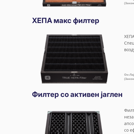
(Зако
ХЕПА макс филтер
ХЕПА
Спец
возд
Он-Ла
(Зако
Филтер со активен јаглен
Филт
неза
апсо
со е