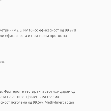
етри (PM2.5, PM10) со ефикасност од 99,97%.
жи ефикасноста и при голем проток на
тура
си. Филтерот е тестиран и сертифициран од
ата на антивен јаглен има голема
сност поголема од 99.5%, Methylmercaptan