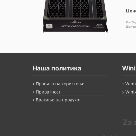
Цен
Он-Ла
(Зако
Наша политика
Wini
Правила на користење
Wini
Приватност
Wini
Враќање на продукот
Za 