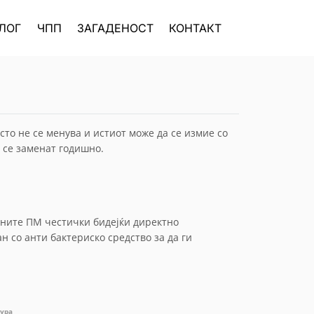
ЛОГ
ЧПП
ЗАГАДЕНОСТ
КОНТАКТ
сто не се менува и истиот може да се измие со
 се заменат годишно.
тните ПМ честички бидејќи директно
н со анти бактериско средство за да ги
тура