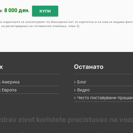
8 000 ден.
а:
КУПИ
јн нарачките се наплатуваат по банкарски пат со картичка и за нив се издава фак
н за регистрирање на готовински плаќања, член 2)
x
Останато
x Америка
Блог
x Европа
Видео
Често поставувани праша
zdrav zivot koristete procistuvac na voz