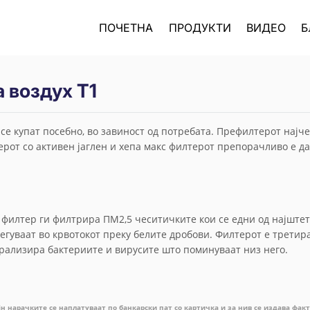
ПОЧЕТНА
ПРОДУКТИ
ВИДЕО
Б
 воздух T1
се купат посебно, во завиност од потребата. Префилтерот најче
ерот со активен јаглен и хепа макс филтерот препорачливо е да
 филтер ги филтрира ПМ2,5 чеситичките кои се едни од најште
егуваат во крвотокот преку белите дробови. Филтерот е третира
рализира бактериите и вирусите што поминуваат низ него.
јн нарачките се наплатуваат по банкарски пат со картичка и за нив се издава фак