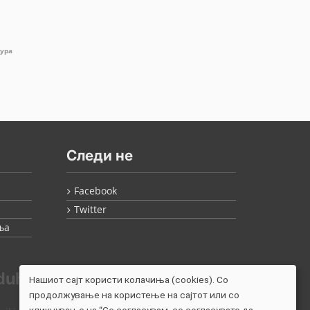
тура
Следи не
Facebook
Twitter
ња
duh.
Нашиот сајт користи колачиња (cookies). Со
продолжување на користење на сајтот или со
кликнување на “Се согласувам, се согласувате да