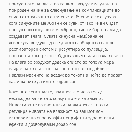
присуството на влага во вашиот воздух има улога на
природен начин за олеснување на компликациите во
спиењето, како што е грчењето. Рчењето се случува
кога синусните мембрани се суви, откако ќе ви бидат
пресушени синусните мембрани, тие се борат сами да
создаваат влага. Сувата синусна мембрана не
дозволува воздухот да се движи слободно во вашиот
респираторен систем и резултира со пулсација,
попозната како ‘рчење. Одржувањето или создавањето
на влага во воздухот додека спиете во голема мера
влијае на квалитетот на сонот што ќе го добиете.
Навлажнувачите на воздух во текот на ноќта ве прават
вас и вашите да имате здрав сон.
Како што сега знаете, влажноста е исто толку
неопходна за летото, колку што е и за зимата.
Инвестирајте во вистински навлажнувач што ги
регулира нивоата на влажност во вашиот дом,
истовремено спречувајќи непријатни здравствени
ефекти и дозволувајќи добар сон.