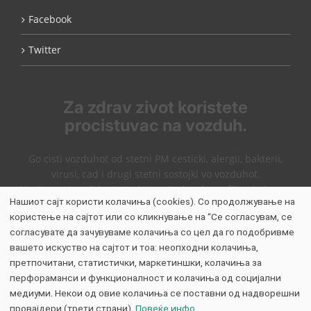
Facebook
Twitter
Za zdrav zivot koristete
procistuvac na vozduh.
Go cisti vozduhot od stetni PM cesticki, alergii, bakterii,
virusi, cad i drugi stetni sostojki vo vozduhot.
Nasite proizvodi korisat aktiven jaglen, hepa filter i plasma
Нашиот сајт користи колачиња (cookies). Со продолжување на
tehnologija koja dejstuva kako jonizator.
користење на сајтот или со кликнување на “Се согласувам, се
Виникс пречистувачи на воздух
согласувате да зачувуваме колачиња со цел да го подобривме
WinixMk
вашето искуство на сајтот и тоа: неопходни колачиња,
претпочитани, статистички, маркетиншки, колачиња за
перфораманси и функционалност и колачиња од социјални
медиуми. Некои од овие колачиња се поставни од надворешни
провајдери (трети страни).
Повеќе инфо