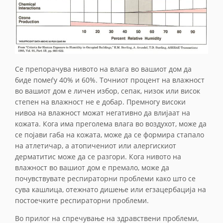
Се препорачува нивото на влага во вашиот дом да
биде помеѓу 40% и 60%. Точниот процент на влажност
во вашиот дом е личен избор, сепак, низок или висок
степен на влажност не е добар. Премногу високи
нивоа на влажност можат негативно да влијаат на
кожата. Кога има преголема влага во воздухот, може да
се појави габа на кожата, може да се формира стапало
на атлетичар, а атопичениот или алергискиот
дерматитис може да се разгори. Кога нивото на
влажност во вашиот дом е премало, може да
почувствувате респираторни проблеми како што се
сува кашлица, отежнато дишење или егзацербација на
постоечките респираторни проблеми.
Во прилог на спречување на здравствени проблеми,