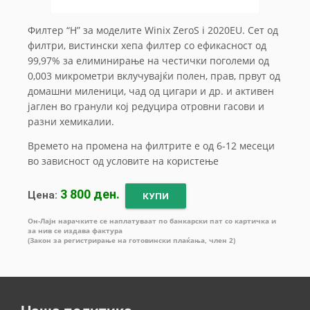
Филтер “H” за моделите Winix ZeroS i 2020EU. Сет од
филтри, вистински хепа филтер со ефикасност од
99,97% за елиминирање на честички поголеми од
0,003 микрометри вклучувајќи полен, прав, првут од
домашни миленици, чад од цигари и др. и активен
јаглен во гранули кој редуцира отровни гасови и
разни хемикалии.
Времето на промена на филтрите е од 6-12 месеци
во зависност од условите на користење
3 800 ден.
Цена:
КУПИ
Он-Лајн нарачките се наплатуваат по банкарски пат со картичка и
за нив се издава фактура
(Закон за регистрирање на готовински плаќања, член 2)