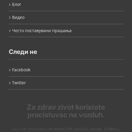
Блог
Видео
Често поставувани прашања
Следи не
Facebook
Twitter
Za zdrav zivot koristete
procistuvac na vozduh.
Go cisti vozduhot od stetni PM cesticki, alergii, bakterii,