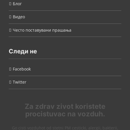
Блог
Видео
Често поставувани прашања
Следи не
Facebook
Twitter
Za zdrav zivot koristete
procistuvac na vozduh.
Go cisti vozduhot od stetni PM cesticki, alergii, bakterii,