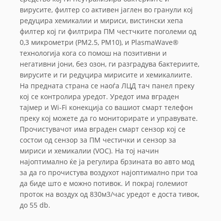
вирусите, филтер со активен јаглен во гранули кој
редуцира хемикалии и мириси, вистински хепа
филтер кој ги филтрира ПМ честчките поголеми од
0,3 микрометри (PM2.5, PM10), и PlasmaWave®
технологија кога со помош на позитивни и
негативни јони, без озон, ги разградува бактериите,
вирусите и ги редуцира мирисите и хемикалиите.
На предната страна се наоѓа ЛЦД тач панел преку
кој се контролира уредот. Уредот има вграден
тајмер и Wi-Fi конекција со вашиот смарт телефон
преку кој можете да го мониторирате и управувате.
Прочистувачот има вграден смарт сензор кој се
состои од сензор за ПМ честички и сензор за
мириси и хемикалии (VOC). На тој начин
најоптимално ќе ја регулира брзината во авто мод
за да го прочистува воздухот најоптимално при тоа
да биде што е можно потивок. И покрај големиот
проток на воздух од 830м3/час уредот е доста тивок,
до 55 db.