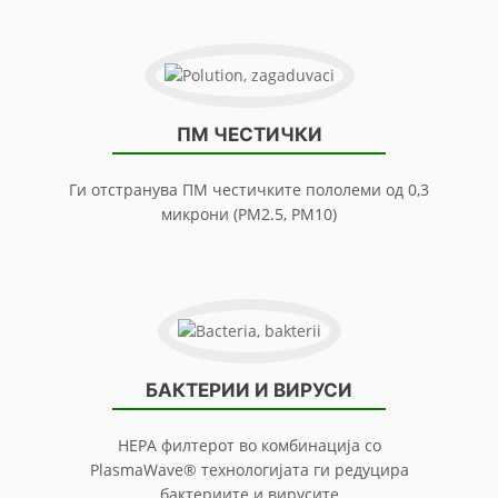
ПМ ЧЕСТИЧКИ
Ги отстранува ПМ честичките пололеми од 0,3
микрони (PM2.5, PM10)
БАКТЕРИИ И ВИРУСИ
HEPA филтерот во комбинација со
PlasmaWave® технологијата ги редуцира
бактериите и вирусите