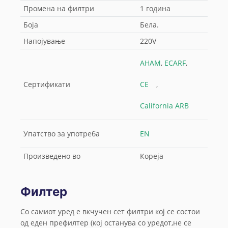
Промена на филтри
1 година
Боја
Бела.
Напојување
220V
AHAM
,
ECARF
,
Сертификати
CE
,
California ARB
Упатство за употреба
EN
Произведено во
Кореја
Филтер
Со самиот уред e вкчучен сет филтри кој се состои
од еден префилтер (кој останува со уредот,не се