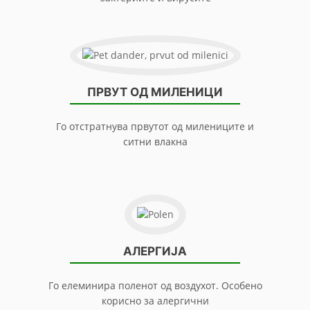
ПРВУТ ОД МИЛЕНИЦИ
Го отстратнува првутот од милениците и
ситни влакна
АЛЕРГИЈА
Го елеминира поленот од воздухот. Особено
корисно за алергични