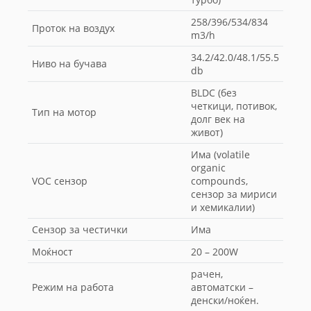
258/396/534/834
Проток на воздух
m3/h
34.2/42.0/48.1/55.5
Ниво на бучава
db
BLDC (без
четкици, потивок,
Тип на мотор
долг век на
живот)
Има (volatile
organic
VOC сензор
compounds,
сензор за мириси
и хемикалии)
Сензор за честички
Има
Моќност
20 – 200W
рачен,
Режим на работа
автоматски –
денски/ноќен.