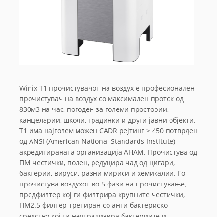
Winix T1 прочистувачот на воздух е професионален
прочистувач на воздух со максимален проток од
830м3 на час, погоден за големи простории,
канцеларии, школи, градинки и други јавни објекти.
T1 има најголем можен CADR рејтинг > 450 потврден
од ANSI (American National Standards Institute)
акредитираната организација AHAM. Прочистува од
ПМ честички, полен, редуцира чад од цигари,
бактерии, вируси, разни мириси и хемикалии. Го
прочистува воздухот во 5 фази на прочистување,
предфилтер кој ги филтрира крупните честички,
ПМ2.5 филтер третиран со анти бактериско
средство кој ги неутрализира бактериите и