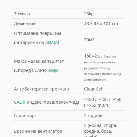
Тежина
26kg
Димензии
43 X 43 x 101 cm
Оптимална површина
70м2
(потврдена од
AHAM
)
180м2
(за 1 час на
Максимален капацитет
најголема брзина ќе
редуцира 95% од
(Според ECARF)
инфо
честичките поголеми од
3 микрометри)
Антибактериски третмант
CleanCel
>450 / >400 / >450
CADR
индекс (прав/полен/чад)
( >765 m3/h)
Гаранција
2 години
5 (ноќна, спора,
Брзини на вентилатор
средна, брза,
турбо)