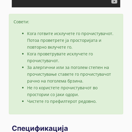
Совети:
Кога готвите исклучете го прочистувачот.
Потоа проветрете ја просторијата и
повторно вклучете го.
Кога проветрувате исклучете го
прочистувачот.
За алергични или за поголем степен на
прочистување ставете го прочистувачот
рачно на поголема брзина.
Не го користете прочистувачот во
простории со јаки одори.
Чистете го префилтерот редовно.
Спецификација