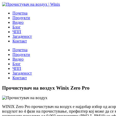
Почетна
Продукти
Видео
Блог
ЧПП
Загаденост
Контакт
Почетна
Продукти
Видео
Блог
ЧПП
Загаденост
Контакт
Прочистувач на воздух Winix Zero Pro
WINIX Zero Pro прочистувач на воздух е најдобар избор од асо
воздухот во 4 фази на прочистување, префилтер кој може да се
честичките поголеми од 0,003 микрометри (PM2.5, PM10) со ефи