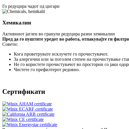
Го редуцира чадот од цигари
Хемикалии
Активниот јаглен во гранули редуцира разни хемикалии
Пред да го пуштите уредот во работа, отпакувајте ги филтри
Совети:
Кога проветрувате исклучете го прочистувачот.
За алергични или за поголем степен на прочистување ста
Не го користете прочистувачот во простории со јаки одор
Чистете го префилтерот редовно.
Сертификати