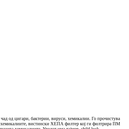
 чад од цигари, бактерии, вируси, хемикалии. Го прочистува
цира хемикалиите, вистински ХЕПА филтер кој ги филтрира ПМ
цира хемикалиите. Уредот има тајмер, child-lock.