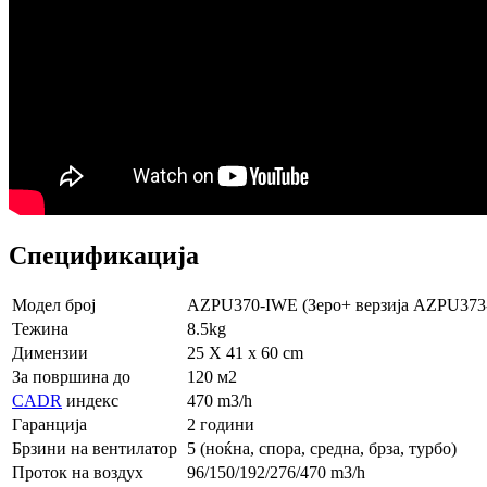
Спецификација
Модел број
AZPU370-IWE (Зеро+ верзија AZPU37
Тежина
8.5kg
Димензии
25 X 41 x 60 cm
За површина до
120 м2
CADR
индекс
470 m3/h
Гаранција
2 години
Брзини на вентилатор
5 (ноќна, спора, средна, брза, турбо)
Проток на воздух
96/150/192/276/470 m3/h