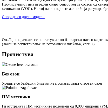
Прочистувачот има вграден смарт сензор кој се состои од сенз
хемикалии (VOC). На тој начин најоптимално ќе ја регулира бр
Спореди со други модели
Он-Лајн нарачките се наплатуваат по банкарски пат со картичка
(Закон за регистрирање на готовински плаќања, член 2)
Прочистува
Без озон
Уредите се безбедни бидејќи не произведуваат отровен озон
ПМ честички
Ги отстранува ПМ честичките пололеми од 0,003 микрони (PM2