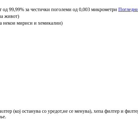
 од 99,99% за честички поголеми од 0,003 микрометри
Погледни
на живот)
 за некои мириси и хемикалии)
илтер (кој останува со уредот,не се менува), хепа филтер и филт
ње.