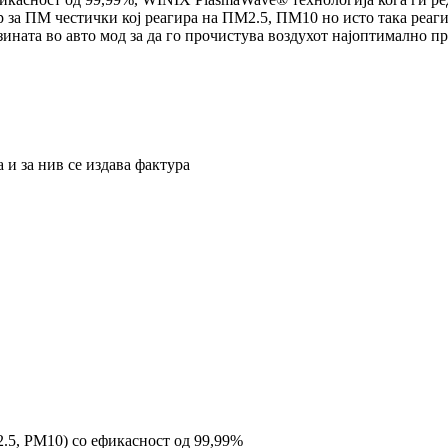
ор за ПМ честички коj реагира на ПМ2.5, ПМ10 но исто така реа
зината во авто мод за да го прочистува воздухот најоптимално п
 и за нив се издава фактура
.5, PM10) со ефикасност од 99,99%