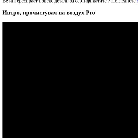
Ве интересираат повеќе детали за сертификатите ? Погледнете
Интро, прочистувач на воздух Pro