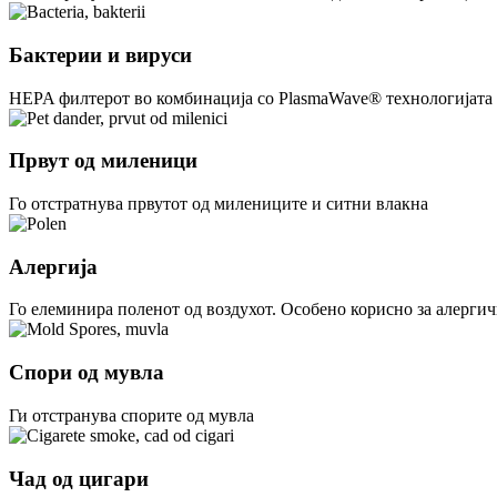
Бактерии и вируси
HEPA филтерот во комбинација со PlasmaWave® технологијата 
Првут од миленици
Го отстратнува првутот од милениците и ситни влакна
Алергија
Го елеминира поленот од воздухот. Особено корисно за алерги
Спори од мувла
Ги отстранува спорите од мувла
Чад од цигари