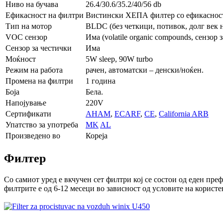
Ниво на бучава
26.4/30.6/35.2/40/56 db
Ефикасност на филтри
Вистински ХЕПА филтер со ефикасност
Тип на мотор
BLDC (без четкици, потивок, долг век 
VOC сензор
Има (volatile organic compounds, сензор
Сензор за честички
Има
Моќност
5W sleep, 90W turbo
Режим на работа
рачен, автоматски – денски/ноќен.
Промена на филтри
1 година
Боја
Бела.
Напојување
220V
Сертификати
AHAM
,
ECARF
,
CE
,
California ARB
Упатство за употреба
MK
AL
Произведено во
Кореја
Филтер
Со самиот уред e вкчучен сет филтри кој се состои од еден преф
филтрите е од 6-12 месеци во зависност од условите на користе