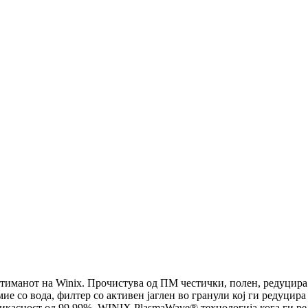
ртиманот на Winix. Прочистува од ПМ честички, полен, редуцира
 мие со вода, филтер со активен јаглен во гранули кој ги реду
касност од 99,99%, WINIX PlasmaWave® технологија кога ги реду