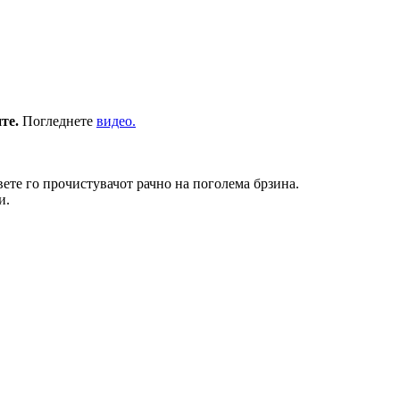
те.
Погледнете
видео.
вете го прочистувачот рачно на поголема брзина.
и.