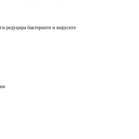
ги редуцира бактериите и вирусите
чни