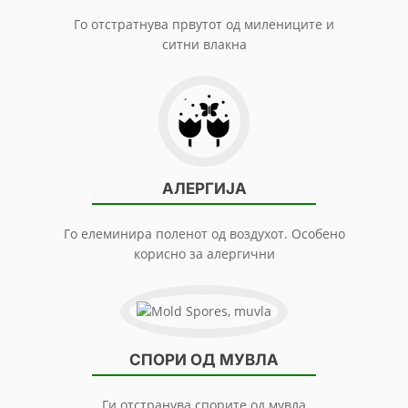
Го отстратнува првутот од милениците и
ситни влакна
АЛЕРГИЈА
Го елеминира поленот од воздухот. Особено
корисно за алергични
СПОРИ ОД МУВЛА
Ги отстранува спорите од мувла