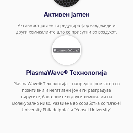
Aктивен јаглен
Активниот јаглен ги редуцира формалдехиди и
други хемикалиите што се присутни во воздухот.
PlasmaWave® Технологија
PlasmaWave® Технологија – напреден јонизатор со
позитивни и негативни јони ги разградува
вирусите, бактериите и други хемикалии на
молекурално ниво. Развиена во соработка со “Drexel
University Philadelphia” и “Yonsei University”