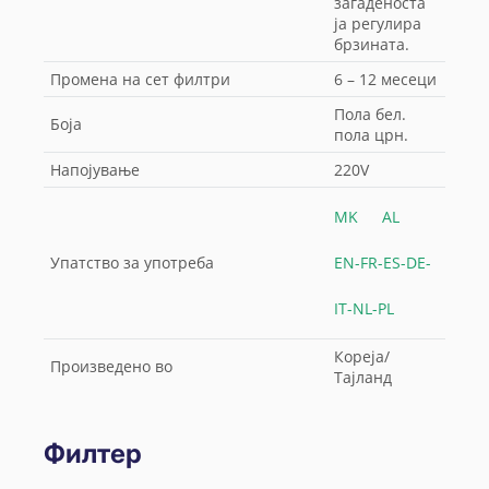
загаденоста
ја регулира
брзината.
Промена на сет филтри
6 – 12 месеци
Пола бел.
Боја
пола црн.
Напојување
220V
MK
AL
Упатство за употреба
EN-FR-ES-DE-
IT-NL-PL
Кореја/
Произведено во
Тајланд
Филтер