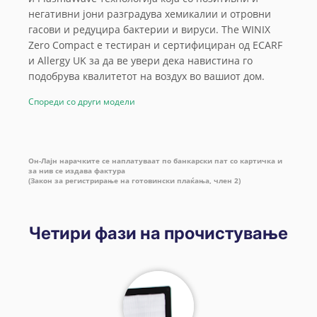
негативни јони разградува хемикалии и отровни
гасови и редуцира бактерии и вируси. The WINIX
Zero Compact е тестиран и сертифициран од ECARF
и Allergy UK за да ве увери дека навистина го
подобрува квалитетот на воздух во вашиот дом.
Спореди со други модели
Он-Лајн нарачките се наплатуваат по банкарски пат со картичка и
за нив се издава фактура
(Закон за регистрирање на готовински плаќања, член 2)
Четири фази на прочистување