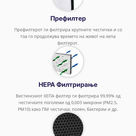
Префилтер
Префилтерот ги филтрира крупните честички и со
тоа го продолжува времето на живот на хепа
филтерот.
HEPA Филтрирање
Вистинскиот ХЕПА филтер ги филтрира 99,99% од
честичките поголеми од 0,003 микрони (PM2.5,
PM10) како ПМ честички, полен, бактерии и др.