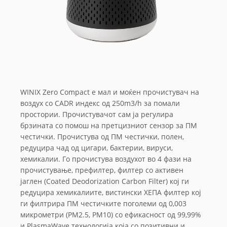
WINIX Zero Compact е мал и моќен прочистувач на
воздух со CADR индекс од 250m3/h за помали
простории. Прочистувачот сам ја регулира
брзината со помош на претцизниот сензор за ПМ
честички. Прочистува од ПМ честички, полен,
редуцира чад од цигари, бактерии, вируси,
хемикалии. Го прочистува воздухот во 4 фази на
прочистување, префилтер, филтер со активен
јаглен (Coated Deodorization Carbon Filter) кој ги
редуцира хемикалиите, вистински ХЕПА филтер кој
ги филтрира ПМ честичките поголеми од 0,003
микрометри (PM2.5, PM10) со ефикасност од 99,99%
и PlasmaWave технологија која со позитивни и