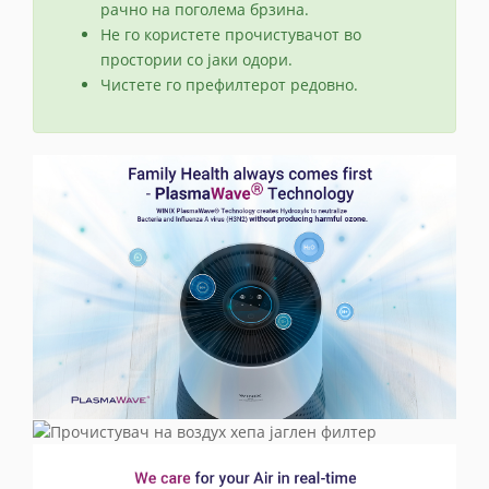
рачно на поголема брзина.
Не го користете прочистувачот во
простории со јаки одори.
Чистете го префилтерот редовно.