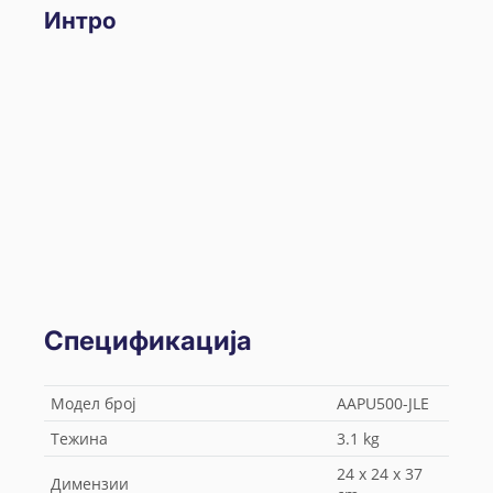
Интро
Спецификација
Модел број
AAPU500-JLE
Тежина
3.1 kg
24 x 24 x 37
Димензии