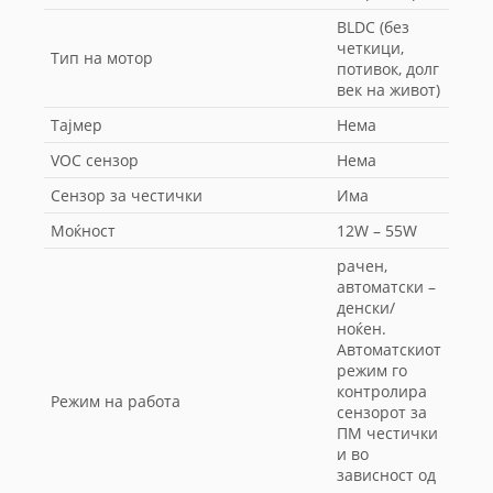
BLDC (без
четкици,
Тип на мотор
потивок, долг
век на живот)
Тајмер
Нема
VOC сензор
Нема
Сензор за честички
Има
Моќност
12W – 55W
рачен,
автоматски –
денски/
ноќен.
Автоматскиот
режим го
контролира
Режим на работа
сензорот за
ПМ честички
и во
зависност од