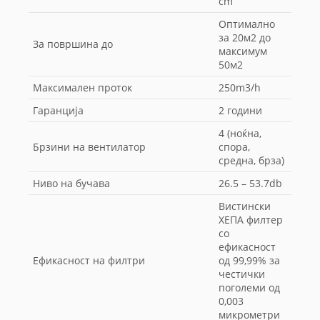
cm
Оптимално
за 20м2 до
За површина до
максимум
50м2
Максимален проток
250m3/h
Гаранција
2 години
4 (ноќна,
Брзини на вентилатор
спора,
средна, брза)
Ниво на бучава
26.5 – 53.7db
Вистински
ХЕПА филтер
со
ефикасност
Ефикасност на филтри
од 99,99% за
честички
поголеми од
0,003
микрометри