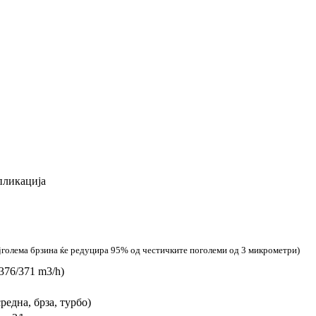
пликација
најголема брзина ќе редуцира 95% од честичките поголеми од 3 микрометри)
376/371 m3/h)
средна, брза, турбо)