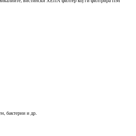
а хемикалиите, вистински ХЕПА филтер кој ги филтрира ПМ
н, бактерии и др.