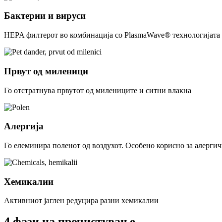
Бактерии и вируси
HEPA филтерот во комбинација со PlasmaWave® технологијата 
Првут од миленици
Го отстратнува првутот од милениците и ситни влакна
Алергија
Го елеминира поленот од воздухот. Особено корисно за алерги
Хемикалии
Активниот јаглен редуцира разни хемикалии
4 фази на прочистување