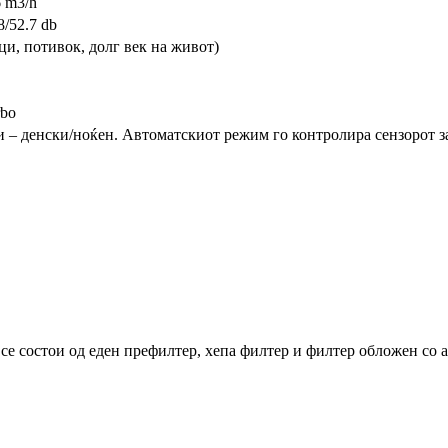
6 m3/h
8/52.7 db
и, потивок, долг век на живот)
rbo
и – денски/ноќен. Автоматскиот режим го контролира сензорот за
се состои од еден префилтер, хепа филтер и филтер обложен со а