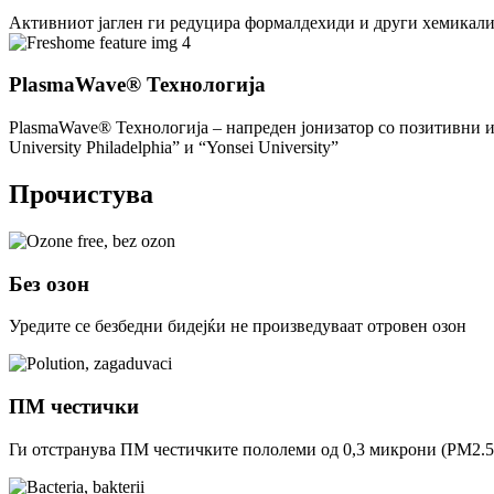
Активниот јаглен ги редуцира формалдехиди и други хемикалии
PlasmaWave® Технологија
PlasmaWave® Технологија – напреден јонизатор со позитивни и 
University Philadelphia” и “Yonsei University”
Прочистува
Без озон
Уредите се безбедни бидејќи не произведуваат отровен озон
ПМ честички
Ги отстранува ПМ честичките пололеми од 0,3 микрони (PM2.5