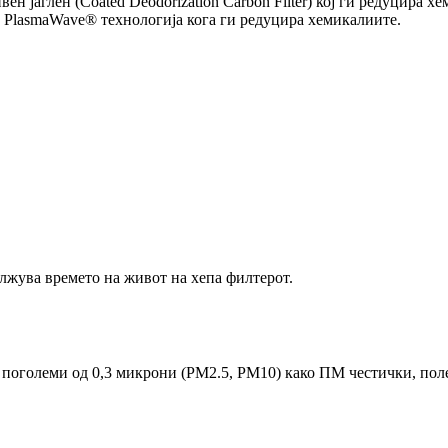
вен јаглен (Coated Deodorization Carbon Filter) кој ги редуцир
 PlasmaWave® технологија кога ги редуцира хемикалиите.
лжува времето на живот на хепа филтерот.
оголеми од 0,3 микрони (PM2.5, PM10) како ПМ честички, поле