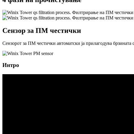
Сензор за ПМ честички
Сензорот за ПМ честички автоматски ја прилагодува брзината 
Интро