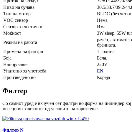
Проток на воздух
72/81/144/220/36
Ниво на бучава
30.5/33.7/39.2/44.
Тип на мотор
BLDC (без четкиц
VOC сензор
Нема
Сензор за честички
Има
Моќност
3W sleep, 55W tu
рачен, автоматск
Режим на работа
брзината.
Промена на филтри
1 година
Боја
Бела.
Напојување
220V
Упатство за употреба
EN
Произведено во
Кореја
Филтер
Со самиот уред e вкчучен сет филтри во форма на цилиндер кој 
месеци во зависност од условите на користење.
Филтер N