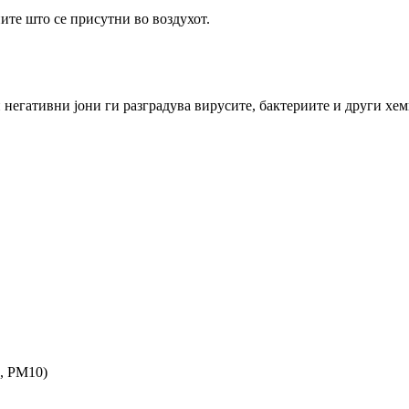
те што се присутни во воздухот.
негативни јони ги разградува вирусите, бактериите и други хем
, PM10)