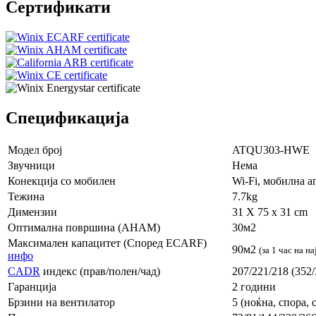
Сертификати
Спецификација
Модел број
ATQU303-HWE
Звучници
Нема
Конекција со мобилен
Wi-Fi, мобилна а
Тежина
7.7kg
Димензии
31 X 75 x 31 cm
Оптимална површина (AHAM)
30м2
Максимален капацитет (Според ECARF)
90м2
(за 1 час на 
инфо
CADR
индекс (прав/полен/чад)
207/221/218 (352/
Гаранција
2 години
Брзини на вентилатор
5 (ноќна, спора, 