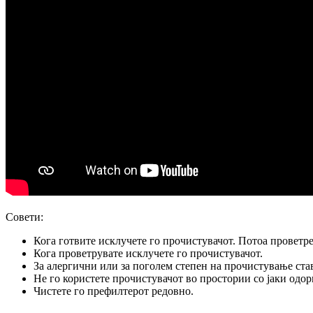
Совети:
Кога готвите исклучете го прочистувачот. Потоа проветре
Кога проветрувате исклучете го прочистувачот.
За алергични или за поголем степен на прочистување ста
Не го користете прочистувачот во простории со јаки одор
Чистете го префилтерот редовно.