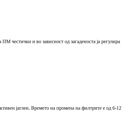
 ПМ честички и во зависност од загаденоста ја регулира
ктивен јаглен. Времето на промена на филтрите е од 6-12