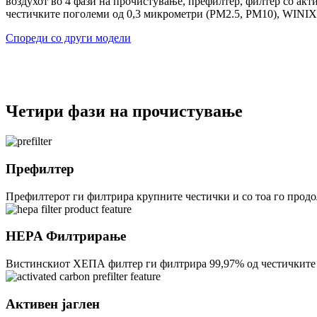
воздухот во 4 фази на прочистување, префилтер, филтер со акти
честичките поголеми од 0,3 микрометри (PM2.5, PM10), WINIX
Спореди со други модели
Четири фази на прочистување
Префилтер
Префилтерот ги филтрира крупните честички и со тоа го продо
HEPA Филтрирање
Вистинскиот ХЕПА филтер ги филтрира 99,97% од честичките п
Aктивен јаглен