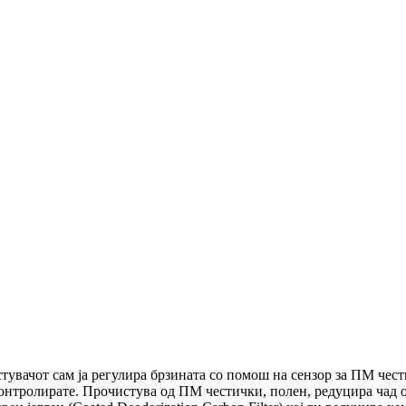
увачот сам ја регулира брзината со помош на сензор за ПМ чест
контролирате. Прочистува од ПМ честички, полен, редуцира чад 