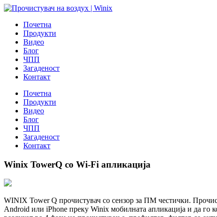
Почетна
Продукти
Видео
Блог
ЧПП
Загаденост
Контакт
Почетна
Продукти
Видео
Блог
ЧПП
Загаденост
Контакт
Winix TowerQ со Wi-Fi апликација
WINIX Tower Q прочистувач со сензор за ПМ честички. Прочист
Android или iPhone преку Winix мобилната апликација и да го 