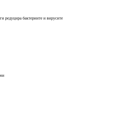
ги редуцира бактериите и вирусите
чни