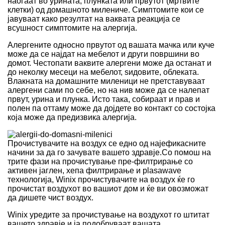
наоѓаат во урината, плунката или првутот (мртвите
клетки) од домашното милениче. Симптомите кои се
јавуваат како резултат на ваквата реакција се
всушност симптомите на алергија.
Алергените односно првутот од вашата мачка или куче
може да се најдат на мебелот и други површини во
домот. Честопати ваквите алергени може да останат и
до неколку месеци на мебелот, ѕидовите, облеката.
Влакната на домашните миленици не претставуваат
алергени сами по себе, но на нив може да се налепат
првут, урина и плунка. Исто така, собираат и прав и
полен па оттаму може да дојдете во контакт со состојка
која може да предизвика алергија.
Прочистувачите на воздух се едно од најефикасните
начини за да го зачувате вашето здравје.Со помош на
трите фази на прочистување пре-филтрирање со
активен јаглен, хепа филтрирање и plasawave
технологија, Winix прочистувачите на воздух ќе го
прочистат воздухот во вашиот дом и ќе ви овозможат
да дишете чист воздух.
Winix уредите за прочистување на воздухот го штитат
вашето здравје и ја подобруваат вашата