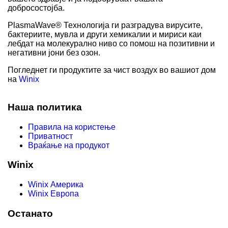
добросостојба.
PlasmaWave® Технологија ги разградува вирусите,
бактериите, мувла и други хемикалии и мириси каи
лебдат на молекурално ниво со помош на позитивни и
негативни јони без озон.
Погледнет ги продуктите за чист воздух во вашиот дом
на
Winix
Наша политика
Правила на користење
Приватност
Враќање на продукот
Winix
Winix Америка
Winix Европа
Останато