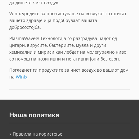
да дишете чист воздух.
Winix уредите за прочистување на воздухот го штитат
вашето здравје и ја подобруваат вашата
добросостојба.
PlasmaWave® Технологија го разградува чадот од
цигари, вирусите, бактериите, мувла и други
хемикалии и мириси каи лебдат на молекурално ниво
со помош на позитивни и негативни јони без озон.
Погледнет ги продуктите за чист воздух во вашиот дом
на
Winix
Наша политика
Правила на користење