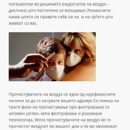
потешкотии во дишењето (недостаток на воздух –
диспнеа) што постепено се влошуваат.Размислете
каква штета си правите себе си на и на луѓето што
живеат со вас.
Прочистувачите на воздух се едно од најефикасните
начини за да го зачувате вашето здравје.Со помош на
трите фази на прочистување пре-филтрирање со
активен јаглен, хепа филтрирање и plasawave
технологија, Winix прочистувачите на воздух ќе го
прочистат воздухот во вашиот дом и ќе ви овозможат