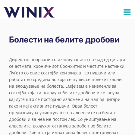
Болести на белите дробови
Директно поврзани со изложувањето на чад од цигари
се астмата, хроничниот бронхитис и честите настинки.
Луѓето со овие состојби кои живеат со пушачи или
работат во средина во која се пуши, се повеќе склони
на влошување на болеста. Емфизем е неизлечлива
состојба која ги погодува белите дробови и се јавува
кај луѓе што се постојано изложени на чад од цигари
како и кај активните пушачи. Оваа болест
предизвикува уништување на алвеолите во белите
дробови и за неа не постои лек. Со уништување на
алвеолите, воздухот останува заробен во белите
дробови. Тие што ја имаат оваа болест претрпуваат